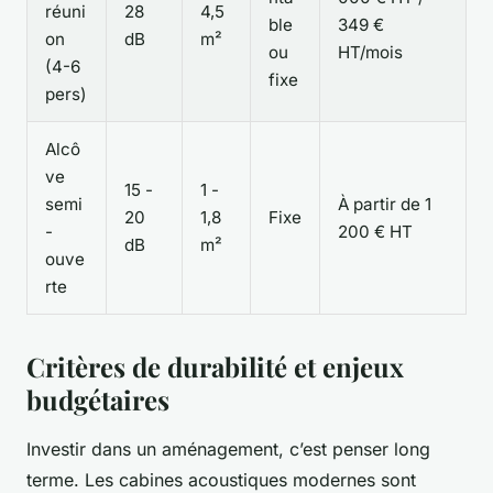
réuni
28
4,5
ble
349 €
on
dB
m²
ou
HT/mois
(4-6
fixe
pers)
Alcô
ve
15 -
1 -
semi
À partir de 1
20
1,8
Fixe
-
200 € HT
dB
m²
ouve
rte
Critères de durabilité et enjeux
budgétaires
Investir dans un aménagement, c’est penser long
terme. Les cabines acoustiques modernes sont