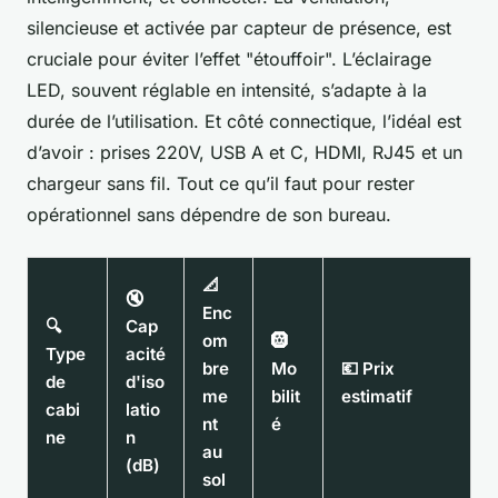
silencieuse et activée par capteur de présence, est
cruciale pour éviter l’effet "étouffoir". L’éclairage
LED, souvent réglable en intensité, s’adapte à la
durée de l’utilisation. Et côté connectique, l’idéal est
d’avoir : prises 220V, USB A et C, HDMI, RJ45 et un
chargeur sans fil. Tout ce qu’il faut pour rester
opérationnel sans dépendre de son bureau.
📐
🔇
Enc
🔍
Cap
om
🛞
Type
acité
bre
Mo
💶 Prix
de
d'iso
me
bilit
estimatif
cabi
latio
nt
é
ne
n
au
(dB)
sol