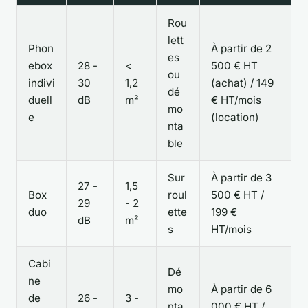
Rou
lett
Phon
À partir de 2
es
ebox
28 -
<
500 € HT
ou
indivi
30
1,2
(achat) / 149
dé
duell
dB
m²
€ HT/mois
mo
e
(location)
nta
ble
Sur
À partir de 3
27 -
1,5
Box
roul
500 € HT /
29
- 2
duo
ette
199 €
dB
m²
s
HT/mois
Cabi
Dé
ne
mo
À partir de 6
de
26 -
3 -
nta
000 € HT /