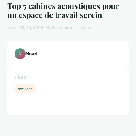
Top 5 cabines acoustiques pour
un espace de travail serein
Nicet
•
11/06/2026 18:05
•
9 min de lecture
Nicet
N
TAGS
services