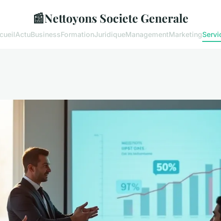
📰
Nettoyons Societe Generale
cueil
Actu
Business
Formation
Juridique
Management
Marketing
Servi