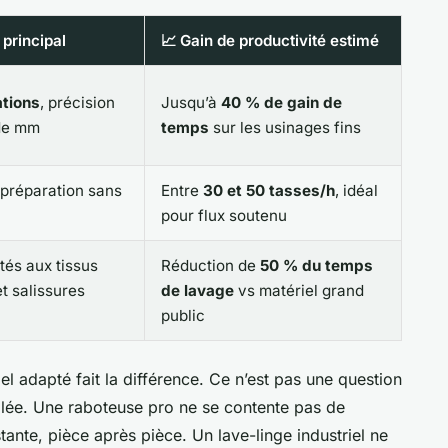
principal
📈 Gain de productivité estimé
ations
, précision
Jusqu’à
40 % de gain de
de mm
temps
sur les usinages fins
 préparation sans
Entre
30 et 50 tasses/h
, idéal
pour flux soutenu
tés aux tissus
Réduction de
50 % du temps
t salissures
de lavage
vs matériel grand
public
el adapté fait la différence. Ce n’est pas une question
iblée. Une raboteuse pro ne se contente pas de
stante, pièce après pièce. Un lave-linge industriel ne