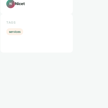
Nicet
N
TAGS
services