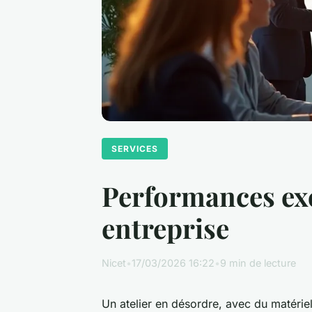
SERVICES
Performances exc
entreprise
Nicet
•
17/03/2026 16:22
•
9 min de lecture
Un atelier en désordre, avec du matériel