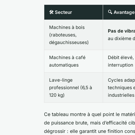
🛠️ Secteur
🔍 Avantage 
Machines à bois
Pas de vibr
(raboteuses,
au dixième 
dégauchisseuses)
Machines à café
Débit élevé,
automatiques
interruption
Lave-linge
Cycles adap
professionnel (6,5 à
techniques e
120 kg)
industrielles
Ce tableau montre à quel point le matéri
de puissance brute, mais d’efficacité c
dégrossir : elle garantit une finition con