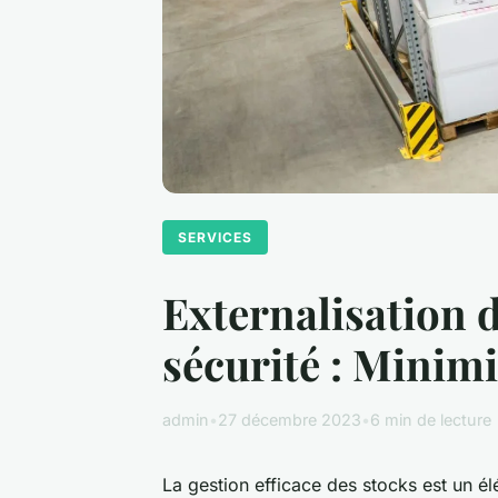
SERVICES
Externalisation d
sécurité : Minimi
admin
•
27 décembre 2023
•
6 min de lecture
La gestion efficace des stocks est un él