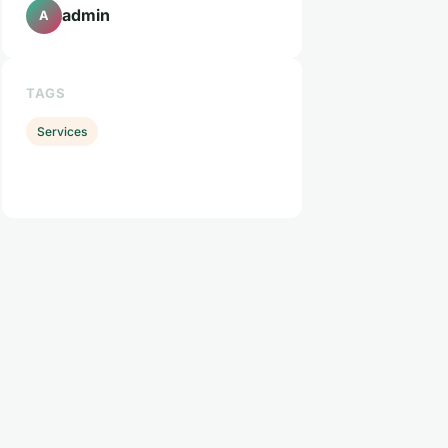
admin
A
TAGS
Services