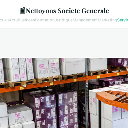
📰
Nettoyons Societe Generale
cueil
Actu
Business
Formation
Juridique
Management
Marketing
Servi