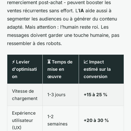
remerciement post-achat - peuvent booster les
ventes récurrentes sans effort. L’
IA
aide aussi à
segmenter les audiences ou à générer du contenu
adapté. Mais attention : l’humain reste roi. Les
messages doivent garder une touche humaine, pas
ressembler à des robots.
⚡ Levier
⏳ Temps de
📈 Impact
d'optimisati
mise en
estimé sur la
on
œuvre
conversion
Vitesse de
1-3 jours
+15 à 25 %
chargement
Expérience
1-2
utilisateur
+20 à 30 %
semaines
(UX)