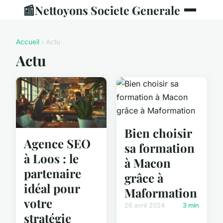
📰
Nettoyons Societe Generale
Accueil
› Actu
Actu
Bien choisir
Agence SEO
sa formation
à Loos : le
à Macon
partenaire
grâce à
idéal pour
Maformation
votre
26 avril 2024
3 min
stratégie