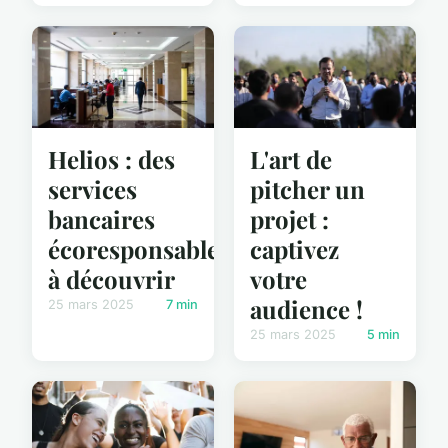
Helios : des
L'art de
services
pitcher un
bancaires
projet :
écoresponsables
captivez
à découvrir
votre
audience !
25 mars 2025
7 min
25 mars 2025
5 min