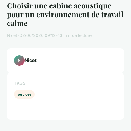
Choisir une cabine acoustique
pour un environnement de travail
calme
Nicet
•
02/06/2026 09:12
•
13 min de lecture
Nicet
N
TAGS
services