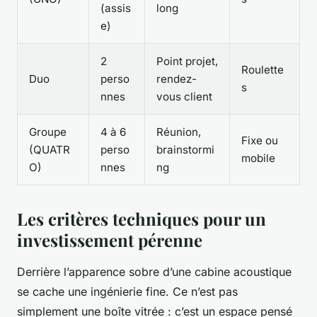
(assis
long
e)
2
Point projet,
Roulette
Duo
perso
rendez-
s
nnes
vous client
Groupe
4 à 6
Réunion,
Fixe ou
(QUATR
perso
brainstormi
mobile
O)
nnes
ng
Les critères techniques pour un
investissement pérenne
Derrière l’apparence sobre d’une cabine acoustique
se cache une ingénierie fine. Ce n’est pas
simplement une boîte vitrée : c’est un espace pensé