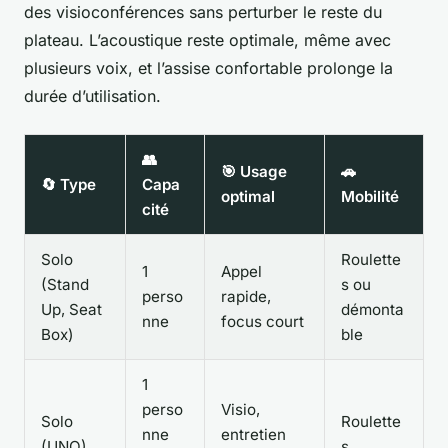
des visioconférences sans perturber le reste du
plateau. L’acoustique reste optimale, même avec
plusieurs voix, et l’assise confortable prolonge la
durée d’utilisation.
👥
🎯 Usage
🚗
🔄 Type
Capa
optimal
Mobilité
cité
Solo
Roulette
1
Appel
(Stand
s ou
perso
rapide,
Up, Seat
démonta
nne
focus court
Box)
ble
1
perso
Visio,
Solo
Roulette
nne
entretien
(UNO)
s