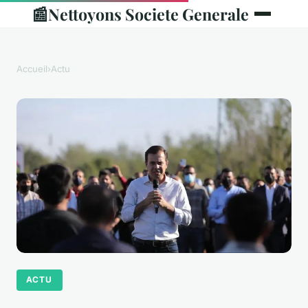
📰
Nettoyons Societe Generale
Accueil
›
Actu
ACTU