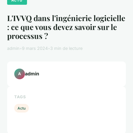
ACTU
L'IVVQ dans l'ingénierie logicielle
: ce que vous devez savoir sur le
processus ?
admin
•
9 mars 2024
•
3 min de lecture
admin
A
TAGS
Actu