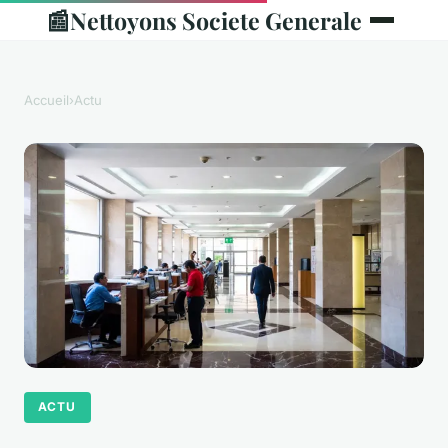
📰
Nettoyons Societe Generale
Accueil
›
Actu
ACTU