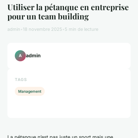
Utiliser la pétanque en entreprise
pour un team building
admin
•
18 novembre 2025
•
5 min de lecture
admin
A
TAGS
Management
La pétanque n’est pas juste un sport mais une