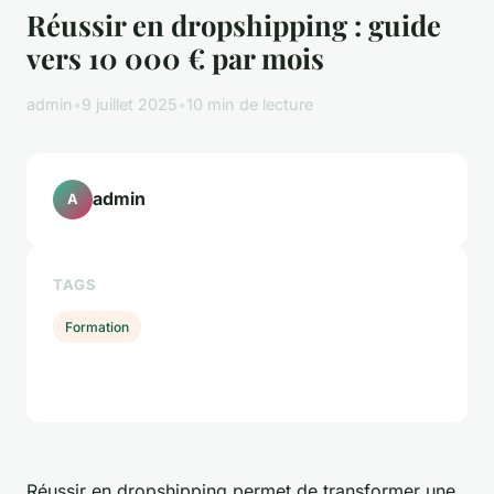
Réussir en dropshipping : guide
vers 10 000 € par mois
admin
•
9 juillet 2025
•
10 min de lecture
admin
A
TAGS
Formation
Réussir en dropshipping permet de transformer une