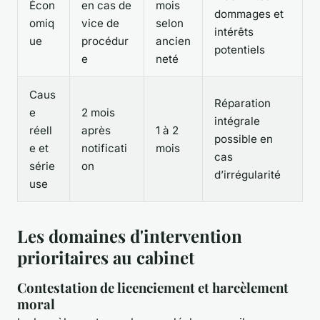
Écon
en cas de
mois
dommages et
omiq
vice de
selon
intérêts
ue
procédur
ancien
potentiels
e
neté
Caus
Réparation
e
2 mois
intégrale
réell
après
1 à 2
possible en
e et
notificati
mois
cas
série
on
d’irrégularité
use
Les domaines d'intervention
prioritaires au cabinet
Contestation de licenciement et harcèlement
moral