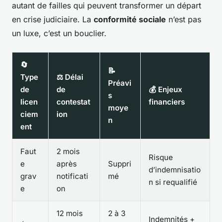
autant de failles qui peuvent transformer un départ
en crise judiciaire. La
conformité sociale
n’est pas
un luxe, c’est un bouclier.
🔄
📝
Type
⚖️ Délai
Préavi
de
de
💰 Enjeux
s
licen
contestat
financiers
moye
ciem
ion
n
ent
Faut
2 mois
Risque
e
après
Suppri
d’indemnisatio
grav
notificati
mé
n si requalifié
e
on
12 mois
2 à 3
Indemnités +