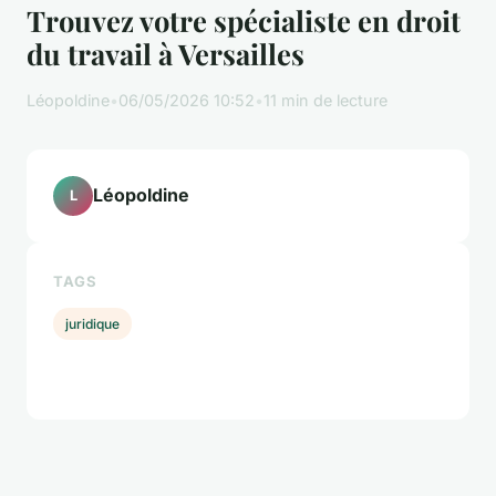
Trouvez votre spécialiste en droit
du travail à Versailles
Léopoldine
•
06/05/2026 10:52
•
11 min de lecture
Léopoldine
L
TAGS
juridique