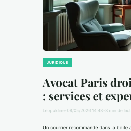
JURIDIQUE
Avocat Paris droi
: services et exp
Léopoldine
•
08/05/2026 14:48
•
8 min de lec
Un courrier recommandé dans la boîte aux