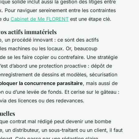
e solide inclut aussi la gestion des litiges entre
x. Pour naviguer sereinement entre les contraintes
se du
Cabinet de Me FLORENT
est une étape clé.
 vos actifs immatériels
b, un procédé innovant : ce sont des actifs
 les machines ou les locaux. Or, beaucoup
de se les faire copier ou contrefaire. Une stratégie
c’est d’abord une protection proactive : dépôt de
nregistrement de dessins et modèles, sécurisation
bloquer la concurrence parasitaire
, mais aussi de
on ou d’une levée de fonds. Et cerise sur le gâteau :
 via des licences ou des redevances.
uelles
haque contrat mal rédigé peut devenir une bombe
, un distributeur, un sous-traitant ou un client, il faut
 départ. Cela passe par une rédaction claire,