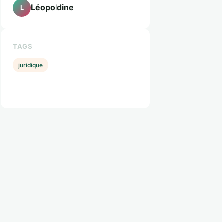
Léopoldine
L
TAGS
juridique