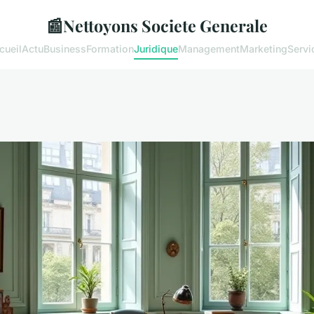
📰
Nettoyons Societe Generale
cueil
Actu
Business
Formation
Juridique
Management
Marketing
Servi