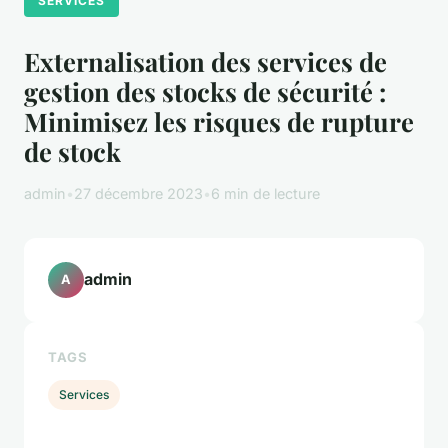
SERVICES
Externalisation des services de
gestion des stocks de sécurité :
Minimisez les risques de rupture
de stock
admin
•
27 décembre 2023
•
6 min de lecture
admin
A
TAGS
Services