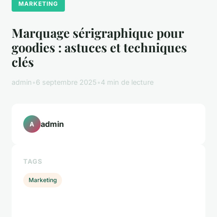
MARKETING
Marquage sérigraphique pour
goodies : astuces et techniques
clés
admin
•
6 septembre 2025
•
4 min de lecture
admin
A
TAGS
Marketing